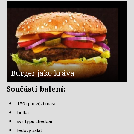
Burger jako kráva
Součástí balení:
150 g hovězí maso
bulka
sýr typu cheddar
ledový salát